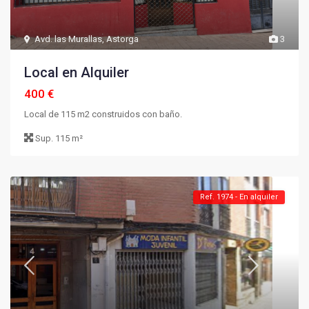
Avd. las Murallas
,
Astorga
3
Local en Alquiler
400 €
Local de 115 m2 construidos con baño.
Sup.
115 m²
Ref. 1974 - En alquiler