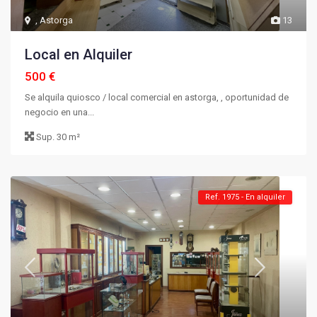
,
Astorga
13
Local en Alquiler
500 €
Se alquila quiosco / local comercial en astorga, , oportunidad de
negocio en una...
Sup.
30 m²
Ref. 1975 - En alquiler