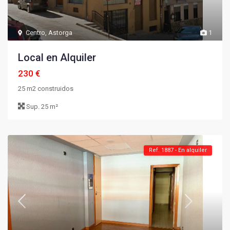
Centro
,
Astorga
1
Local en Alquiler
230 €
25 m2 construidos
Sup.
25 m²
Ref. 1887 - En alquiler