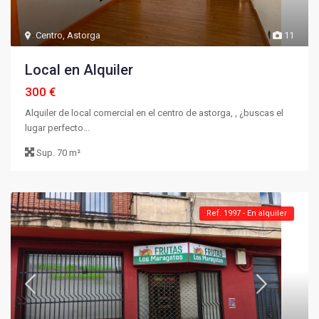
Centro
,
Astorga
11
Local en Alquiler
300 €
Alquiler de local comercial en el centro de astorga, , ¿buscas el
lugar perfecto...
Sup.
70 m²
Ref. 1997 - En alquiler