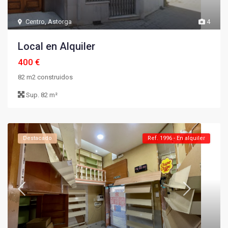
Centro
,
Astorga
4
Local en Alquiler
400 €
82 m2 construidos
Sup.
82 m²
Destacado
Ref. 1996 - En alquiler