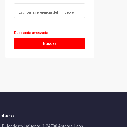
Busqueda avanzada
Buscar
ntacto
Pl. Modesto Lafuente, 3, 24700 Astorga, León