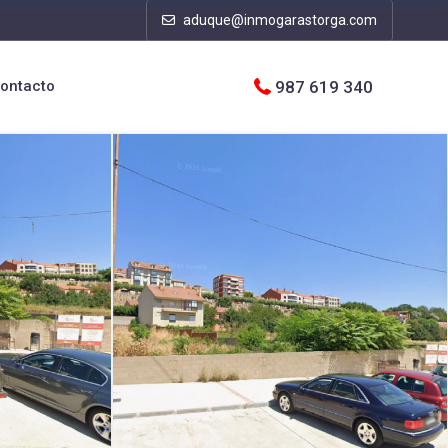
aduque@inmogarastorga.com
987 619 340
ontacto